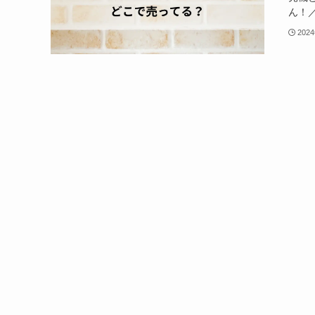
ん！／
202