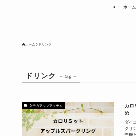
ホーム
ホーム
ドリンク
ドリンク
– tag –
カロ
女子力アップアイテム
め
ダイ
クリ
売機