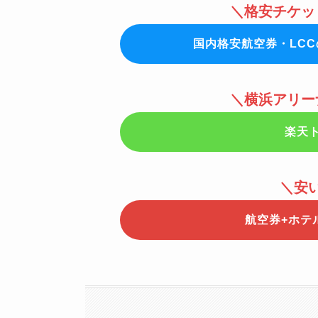
＼格安チケッ
国内格安航空券・LC
＼横浜アリー
楽天
＼安
航空券+ホテ