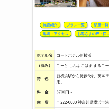
施設紹介
プラン一覧
部屋一覧
地図・アクセス
お客さまの声・口
ホテル名
コートホテル新横浜
（読み）
こーと しんよこはま まるこ
新横浜駅から徒歩5分。英国
特 色
用。
料 金
3700円～
住 所
〒222-0033 神奈川県横浜市港