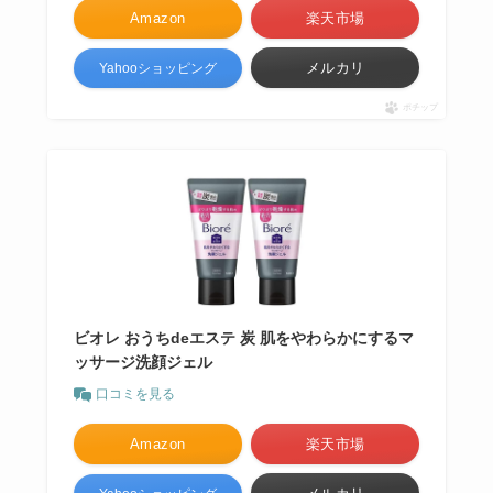
Amazon
楽天市場
メルカリ
Yahooショッピング
ポチップ
ビオレ おうちdeエステ 炭 肌をやわらかにするマ
ッサージ洗顔ジェル
口コミを見る
Amazon
楽天市場