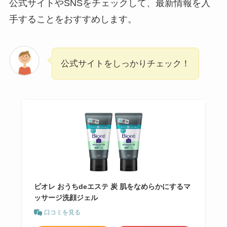
公式サイトやSNSをチェックして、最新情報を入
手することをおすすめします。
公式サイトをしっかりチェック！
ビオレ おうちdeエステ 炭 肌をなめらかにするマ
ッサージ洗顔ジェル
口コミを見る