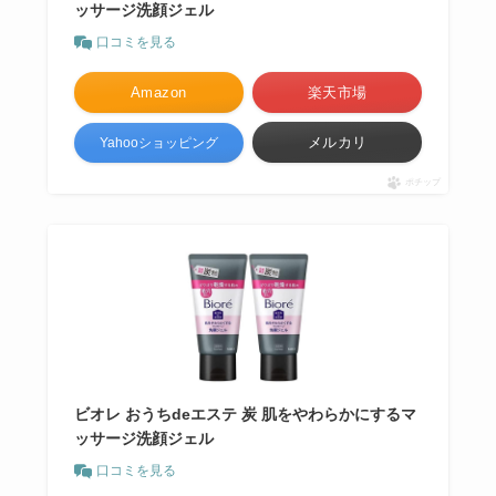
ッサージ洗顔ジェル
口コミを見る
Amazon
楽天市場
メルカリ
Yahooショッピング
ポチップ
ビオレ おうちdeエステ 炭 肌をやわらかにするマ
ッサージ洗顔ジェル
口コミを見る