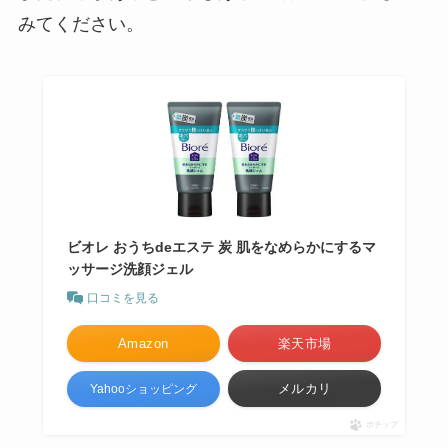
みてください。
ビオレ おうちdeエステ 炭 肌をなめらかにするマ
ッサージ洗顔ジェル
口コミを見る
Amazon
楽天市場
メルカリ
Yahooショッピング
ポチップ