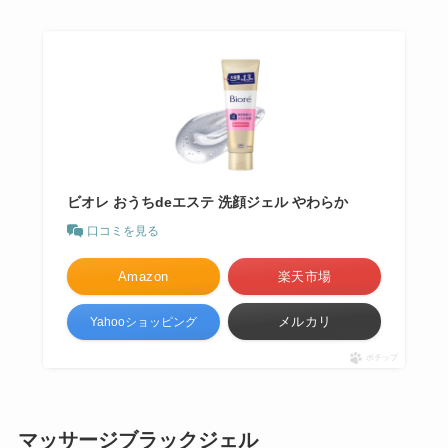
ビオレ おうちdeエステ 洗顔ジェル やわらか
口コミを見る
Amazon
楽天市場
メルカリ
Yahooショッピング
ポチップ
マッサージブラックジェル