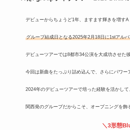
デビューからちょうど1年、ますます輝きを増すAぇ!
グループ結成日となる2025年2月18日に1stアル
デビューツアーでは8都市34公演を大成功させた
今回は新曲をたっぷり詰め込んで、さらにパワー
2024年のデビューツアーで培った経験を活かし
関西発のグループだからこそ、オープニングを飾
＼3形態Bl